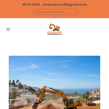
687 97 54 09
jclopezbravo84@gmail.com
Seleccionar idioma