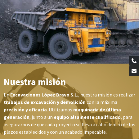
Nuestra misión
En
Excavaciones López Bravo S.L.
, nuestra misión es realizar
trabajos de excavación y demolición
con la máxima
precisión y eficacia
. Utilizamos
maquinaria de última
generación
, junto a un
equipo altamente cualificado
, para
asegurarnos de que cada proyecto se lleva a cabo dentro de los
plazos establecidos y con un acabado impecable.